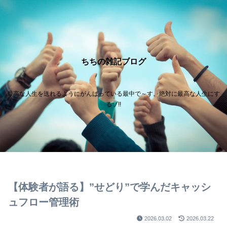
ちちの雑記ブログ
最高な人生を送れるようにがんばっている最中で～す。絶対に最高な人生にす
るゾ!!
【体験者が語る】”せどり”で学んだキャッシ
ュフロー管理術
2026.03.02
2026.03.22