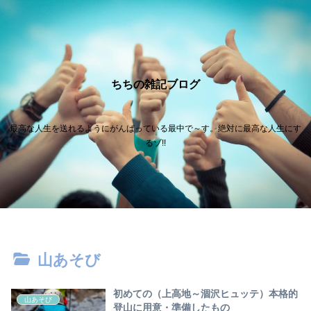
ちちの雑記ブログ
最高な人生を送れるようにがんばっている最中で～す。絶対に最高な人生にす
るゾ!!
山あそび
初めての（上高地～涸沢ヒュッテ）本格的
山あそび
登山に用意・準備したもの