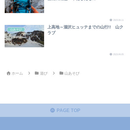
2023.06.11
上高地～涸沢ヒュッテまでの山行!! 山ク
山あそび
ラブ
2023.06.05
ホーム
遊び
山あそび
PAGE TOP